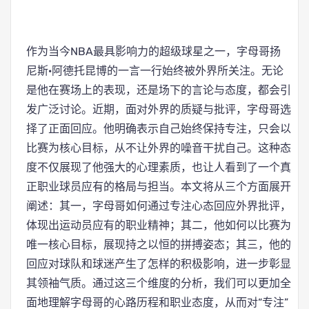
作为当今NBA最具影响力的超级球星之一，字母哥扬
尼斯·阿德托昆博的一言一行始终被外界所关注。无论
是他在赛场上的表现，还是场下的言论与态度，都会引
发广泛讨论。近期，面对外界的质疑与批评，字母哥选
择了正面回应。他明确表示自己始终保持专注，只会以
比赛为核心目标，从不让外界的噪音干扰自己。这种态
度不仅展现了他强大的心理素质，也让人看到了一个真
正职业球员应有的格局与担当。本文将从三个方面展开
阐述：其一，字母哥如何通过专注心态回应外界批评，
体现出运动员应有的职业精神；其二，他如何以比赛为
唯一核心目标，展现持之以恒的拼搏姿态；其三，他的
回应对球队和球迷产生了怎样的积极影响，进一步彰显
其领袖气质。通过这三个维度的分析，我们可以更加全
面地理解字母哥的心路历程和职业态度，从而对“专注”