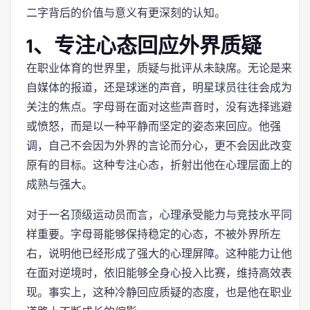
二字背后的价值与意义有更深刻的认知。
1、专注心态回应外界质疑
在职业体育的世界里，质疑与批评从未缺席。无论是来
自媒体的报道，还是球迷的声音，明星球员往往会成为
关注的焦点。字母哥在面对这些声音时，没有选择逃避
或愤怒，而是以一种平静而坚定的姿态来回应。他强
调，自己不会因为外界的言论而分心，更不会因此改变
原有的目标。这种专注心态，折射出他在心理层面上的
成熟与强大。
对于一名顶级运动员而言，心理承受能力与竞技水平同
样重要。字母哥能够保持稳定的心态，不被外界所左
右，说明他已经形成了强大的心理屏障。这种能力让他
在面对逆境时，依旧能够全身心投入比赛，维持高效表
现。事实上，这种冷静回应质疑的态度，也是他在职业