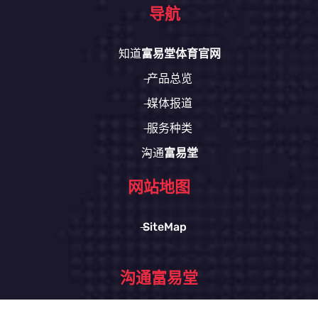
导航
知道
富易堂体育官网
产品总览
媒体报道
服务种类
沟通
富易堂
网站地图
SiteMap
沟通
富易堂