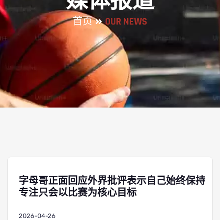
媒体报道
首页
OUR NEWS
字母哥正面回应外界批评表示自己始终保持
专注只会以比赛为核心目标
2026-04-26