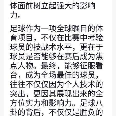
体面前树立起强大的影响
力。
足球作为一项全球瞩目的体
育项目，不仅在比赛中考验
球员的技战术水平，更在于
球员是否能够在赛后成为焦
点人物。最终，能够征服看
台，成为全场最佳的球员，
往往不仅仅因为个人技术的
突出，更因其展现出来的全
方位实力和影响力。足球八
卦的背后，不仅仅是胜负的