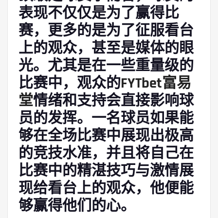
表现不仅仅是为了赢得比
赛，更多的是为了征服看台
上的观众，甚至是媒体的眼
光。尤其是在一些重量级的
比赛中，观众的
FYTbet富易
堂
情绪和支持会直接影响球
员的发挥。一名球员如果能
够在全场比赛中展现出极高
的竞技水准，并且将自己在
比赛中的精湛技巧与激情展
现给看台上的观众，他便能
够赢得他们的心。