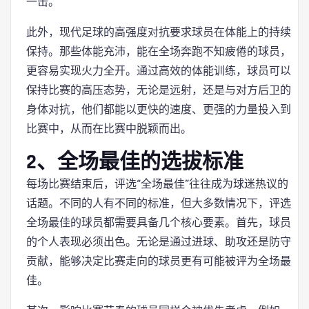
一击。
此外，现代足球的高强度对抗要求球员在体能上的持续
保持。那些体能充沛，能在全场奔跑不知疲倦的球员，
更容易实现火力全开。通过高效的体能训练，球员可以
保持比赛的高压态势，无论是远射，还是与对方后卫的
身体对抗，他们都能以更快的速度、更强的力量投入到
比赛中，从而在比赛中脱颖而出。
2、全场最佳的选拔标准
每场比赛结束后，评选“全场最佳”往往成为球迷热议的
话题。不同的人有不同的标准，但大多数情况下，评选
全场最佳的球员都需要具备几个核心要素。首先，球员
的个人表现必须出色。无论是通过进球、助攻还是防守
贡献，能够决定比赛走向的球员更有可能被评为全场最
佳。