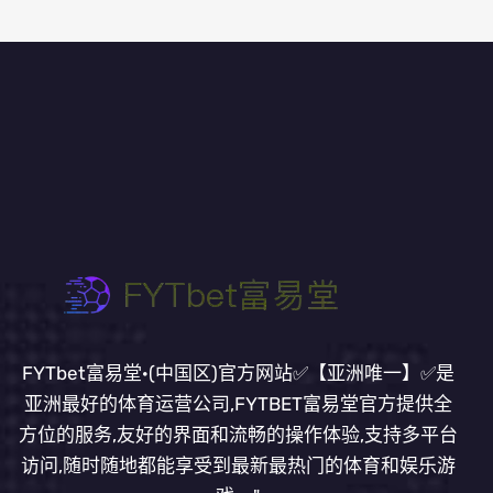
FYTbet富易堂·(中国区)官方网站✅【亚洲唯一】✅是
亚洲最好的体育运营公司,FYTBET富易堂官方提供全
方位的服务,友好的界面和流畅的操作体验,支持多平台
访问,随时随地都能享受到最新最热门的体育和娱乐游