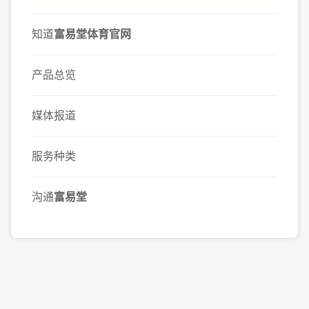
知道
富易堂体育官网
产品总览
媒体报道
服务种类
沟通
富易堂