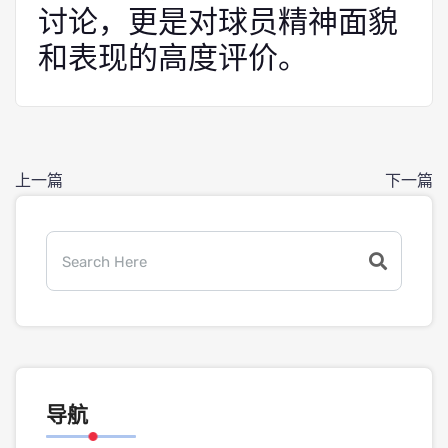
讨论，更是对球员精神面貌
和表现的高度评价。
上一篇
下一篇
导航