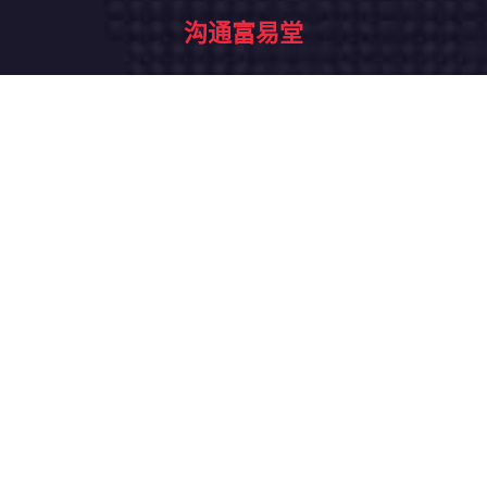
沟通
富易堂
18318353861
corrosive@hotmail.com
上海市静安区广中路788号秋实楼