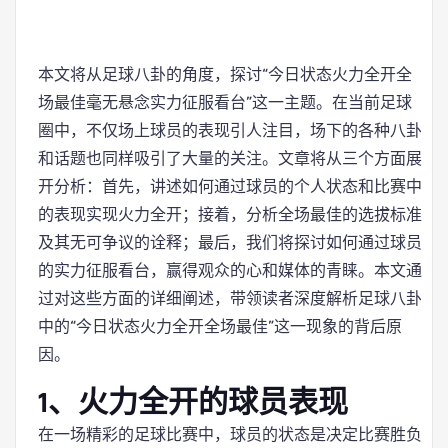
本文将从足球八卦的角度，探讨“今日状态火力全开全
场最佳毫无悬念实力征服看台”这一主题。在当前足球
圈中，不仅场上球员的表现引人注目，场下的各种八卦
和话题也同样吸引了大量的关注。文章将从三个方面展
开分析：首先，讲述如何通过球员的个人状态和比赛中
的表现实现火力全开；接着，分析全场最佳的选拔标准
及其无可争议的诠释；最后，我们将探讨如何通过球员
的实力征服看台，赢得观众的心和媒体的青睐。本文通
过对这些方面的详细阐述，带领读者深度解析足球八卦
中的“今日状态火力全开全场最佳”这一现象的背后原
因。
1、火力全开的球员表现
在一场精彩的足球比赛中，球员的状态是决定比赛胜负